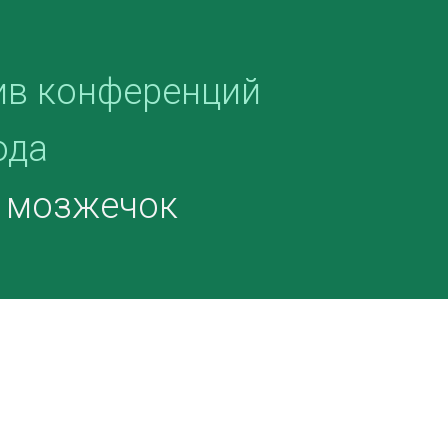
ив конференций
ода
и мозжечок