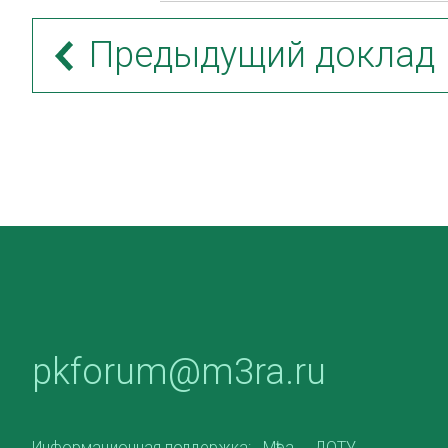
Предыдущий доклад
pkforum@m3ra.ru
Информационная поддержка:
Мѣра
ДОТУ