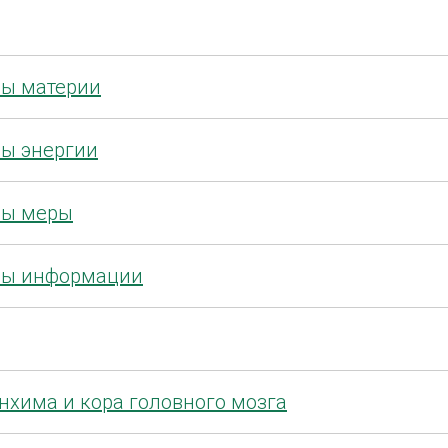
пы материи
пы энергии
пы меры
ипы информации
нхима и кора головного мозга