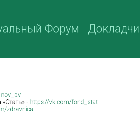
уальный Форум
Докладчи
kunov_av
 «Стать» -
https://vk.com/fond_stat
om/zdravnica