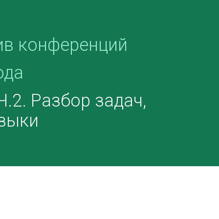
ив конференций
ода
.2. Разбор задач,
узыки