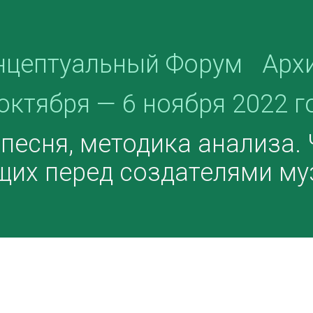
нцептуальный Форум
Арх
октября — 6 ноября 2022 г
есня, методика анализа. Ч
щих перед создателями м