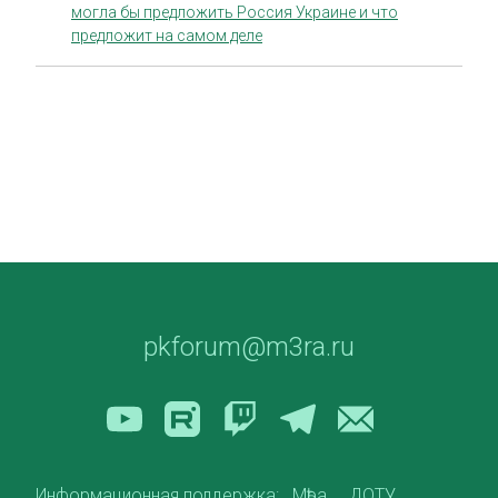
могла бы предложить Россия Украине и что
предложит на самом деле
pkforum@m3ra.ru
Информационная поддержка:
Мѣра
ДОТУ