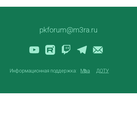
pkforum@m3ra.ru
Информационная поддержка:
Мѣра
ДОТУ