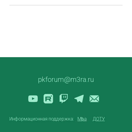
pkforum@m3ra.ru
Информационная поддержка:
Мѣра
ДОТУ