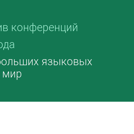
ив конференций
ода
 больших языковых
 мир