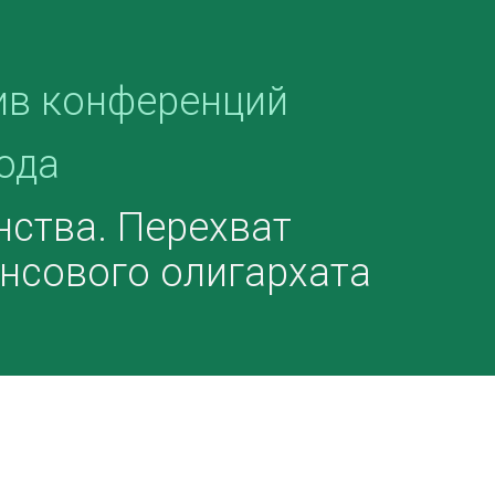
ив конференций
ода
нства. Перехват
нсового олигархата