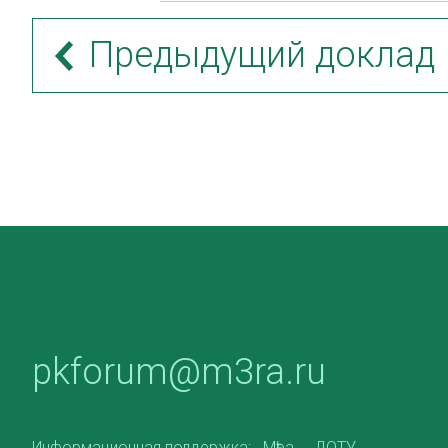
Предыдущий доклад
pkforum@m3ra.ru
Информационная поддержка:
Мѣра
ДОТУ