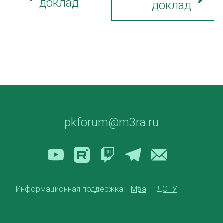
доклад
доклад
pkforum@m3ra.ru
Информационная поддержка:
Мѣра
ДОТУ